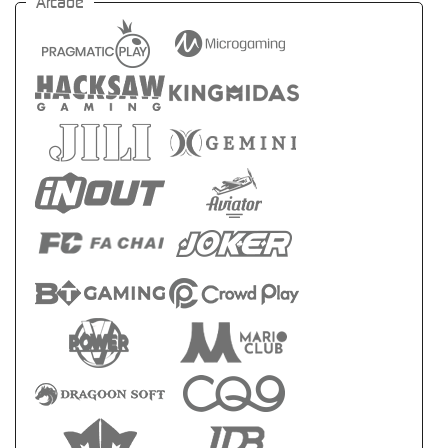
Arcade