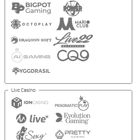
Live Casino