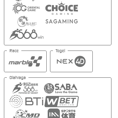
Race
Togel
Olahraga