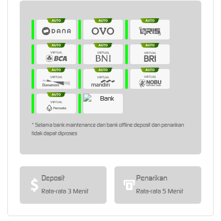
* Selama bank maintenance dan bank offline deposit dan penarikan
tidak dapat diproses
Deposit
Penarikan
Rata-rata 3 Menit
Rata-rata 5 Menit