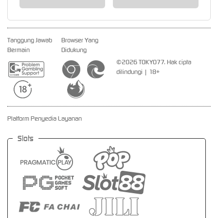
Tanggung Jawab
Browser Yang
Bermain
Didukung
©2026 TOKYO77. Hak cipta
dilindungi | 18+
Platform Penyedia Layanan
Slots