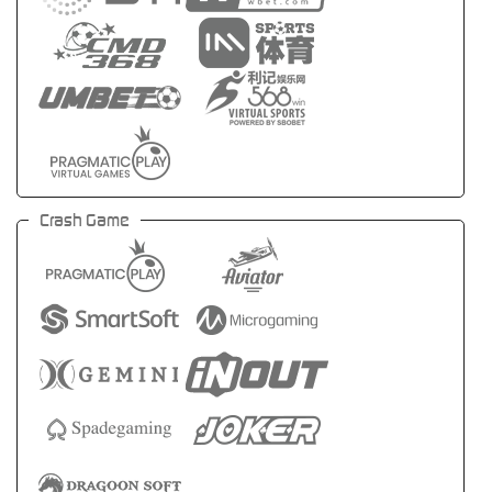
Crash Game