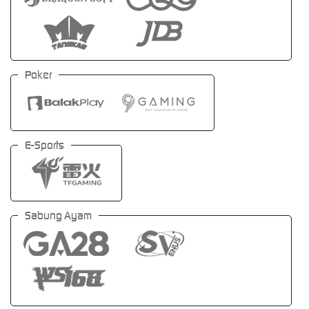
Poker
E-Sports
Sabung Ayam