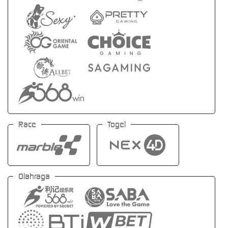
Race
Togel
Olahraga