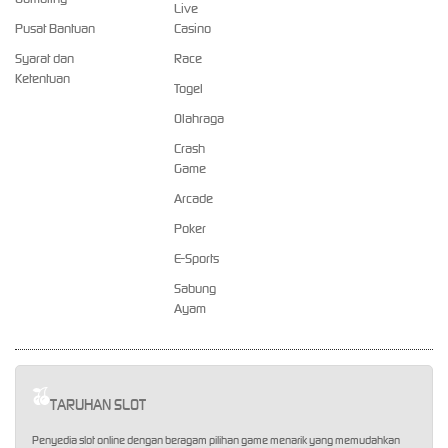
Live
Pusat Bantuan
Casino
Syarat dan
Race
Ketentuan
Togel
Olahraga
Crash
Game
Arcade
Poker
E-Sports
Sabung
Ayam
TARUHAN SLOT
Penyedia slot online dengan beragam pilihan game menarik yang memudahkan