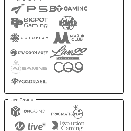
Live Casino