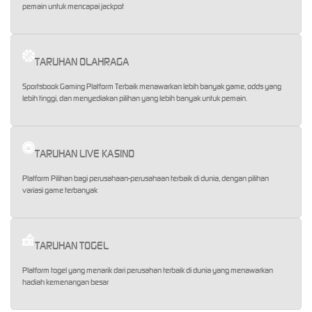
pemain untuk mencapai jackpot
TARUHAN OLAHRAGA
Sportsbook Gaming Platform Terbaik menawarkan lebih banyak game, odds yang
lebih tinggi, dan menyediakan pilihan yang lebih banyak untuk pemain.
TARUHAN LIVE KASINO
Platform Pilihan bagi perusahaan-perusahaan terbaik di dunia, dengan pilihan
variasi game terbanyak
TARUHAN TOGEL
Platform togel yang menarik dari perusahan terbaik di dunia yang menawarkan
hadiah kemenangan besar