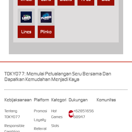
Lines
Plinko
TOKYO77: Memulai Petualangan Seru Bersama Dan
Dapatkan Kemudahan Menjadi Kaya
Kebijaksanaan
Platform
Kategori
Dukungan
Komunitas
Tentang
Promosi
Hot
+62851656
TOKYO77
Games
68947
Loyalty
Responsible
Slots
Referral
Gambling