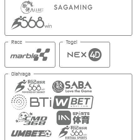
Race
Togel
Olahraga