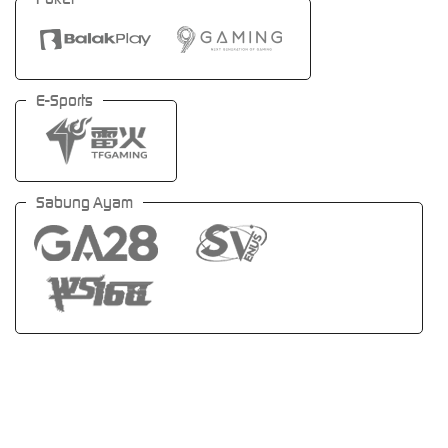
E-Sports
Sabung Ayam