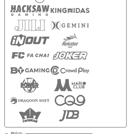
Poker